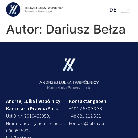
DE
Autor:
Dariusz Bełza
Andrzej Lulka i Wspólnicy
Kontaktangaben:
Kancelaria Prawna Sp. k.
+48 22 630 33 33
UstID-Nr.: 7010433359,
+48 881 212 531
Nr. im Landesgerichtsregister:
kontakt@lulka.eu
0000515292
LIM-Zentrum