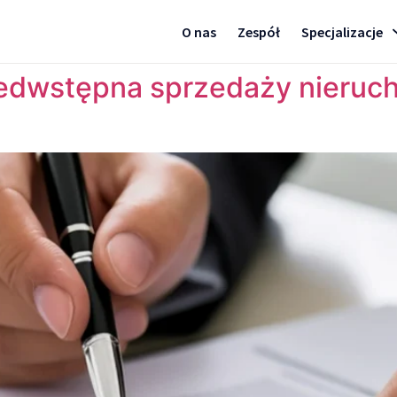
O nas
Zespół
Specjalizacje
edwstępna sprzedaży nieruc