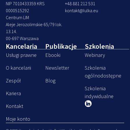
NIP 7010433359 KRS
+48 881 212 531
0000515292
kontakt@lulka.eu
Centrum LIM
Aleje Jerozolimskie 65/79 lok.
13.14.
00-697 Warszawa
Kancelaria
Publikacje
Szkolenia
Usługi prawne
Ebooki
Webinary
O kancelarii
Newsletter
Szkolenia
ogólnodostępne
Zespół
Blog
Szkolenia
Kariera
indywidualne
Kontakt
Moje konto