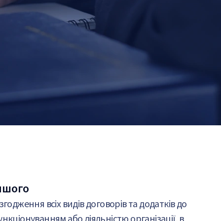
ншого
узгодження всіх видів договорів та додатків до
ункціонуванням або діяльністю організації, в