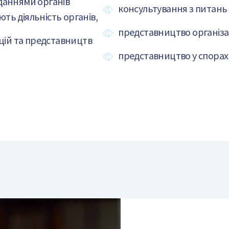
сіданнями органів
консультування з питань 
ють діяльність органів,
представництво організаці
ацій та представництв
представництво у спорах м