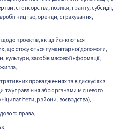
ртви, спонсорства, позики, гранту, субсидії,
івробітництво, оренди, страхування,
щодо проектів, які здійснюються
их, що стосуються гуманітарної допомоги,
, культури, засобів масової інформації,
 житла,
тративних провадженнях та в дискусіях з
и та управління або органами місцевого
ніципалітети, райони, воєводства),
удового права,
к,