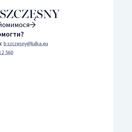
 SZCZĘSNY
айомимося
омогти?
а:
b.szczesny@lulka.eu
12 560