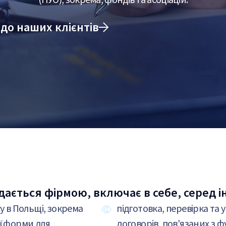
до наших клієнтів
ається фірмою, включає в себе, серед і
у в Польщі, зокрема
підготовка, перевірка та 
ї форми для
договорів, пов'язаних з ф