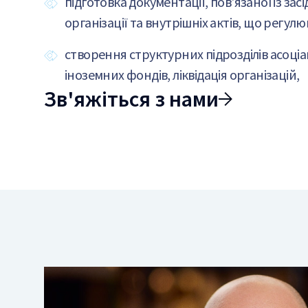
підготовка документації, пов'язаної із за
організації та внутрішніх актів, що регулю
створення структурних підрозділів асоці
іноземних фондів, ліквідація організацій,
Зв'яжіться з нами