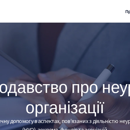
П
одавство про неу
організації
ну допомогу в аспектах, пов’язаних з діяльністю неу
(НУО), зокрема, фондів та асоціацій.