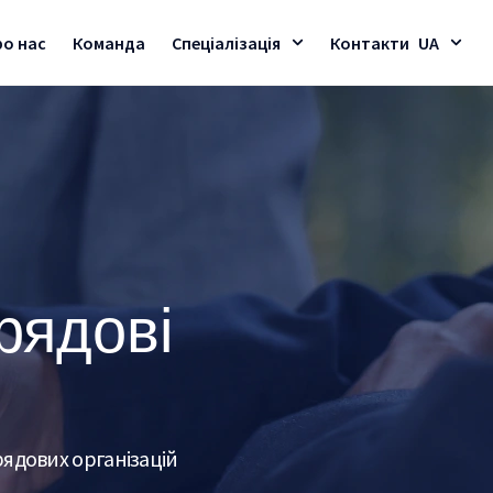
ро нас
Команда
Спеціалізація
Контакти
UA
рядові
рядових організацій