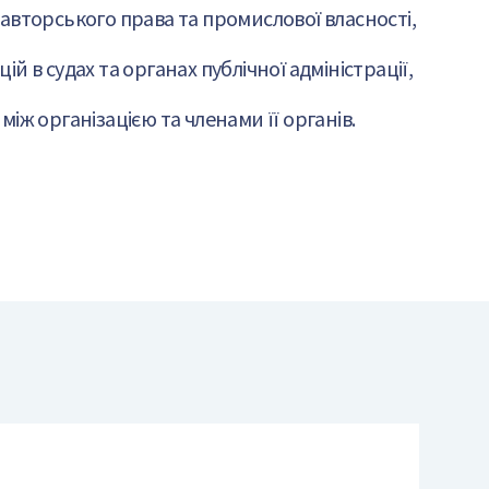
авторського права та промислової власності,
й в судах та органах публічної адміністрації,
іж організацією та членами її органів.