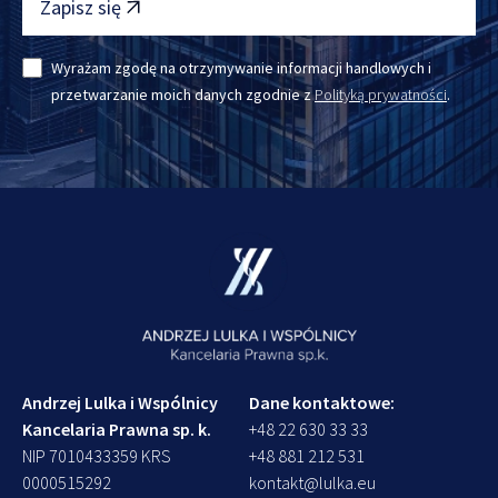
Zapisz się
Wyrażam zgodę na otrzymywanie informacji handlowych i
przetwarzanie moich danych zgodnie z
Polityką prywatności
.
Andrzej Lulka i Wspólnicy
Dane kontaktowe:
Kancelaria Prawna sp. k.
+48 22 630 33 33
NIP 7010433359 KRS
+48 881 212 531
0000515292
kontakt@lulka.eu