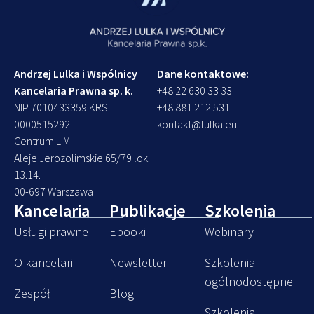
Andrzej Lulka i Wspólnicy
Dane kontaktowe:
Kancelaria Prawna sp. k.
+48 22 630 33 33
NIP 7010433359 KRS
+48 881 212 531
0000515292
kontakt@lulka.eu
Centrum LIM
Aleje Jerozolimskie 65/79 lok.
13.14.
00-697 Warszawa
Kancelaria
Publikacje
Szkolenia
Usługi prawne
Ebooki
Webinary
O kancelarii
Newsletter
Szkolenia
ogólnodostępne
Zespół
Blog
Szkolenia