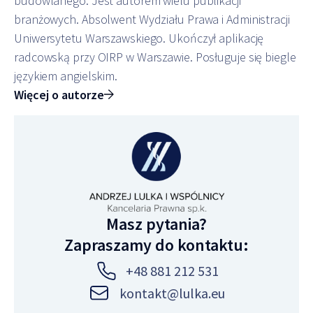
budowlanego. Jest autorem wielu publikacji
branżowych. Absolwent Wydziału Prawa i Administracji
Uniwersytetu Warszawskiego. Ukończył aplikację
radcowską przy OIRP w Warszawie. Posługuje się biegle
językiem angielskim.
Więcej o autorze
Masz pytania?
Zapraszamy do kontaktu:
+48 881 212 531
kontakt@lulka.eu