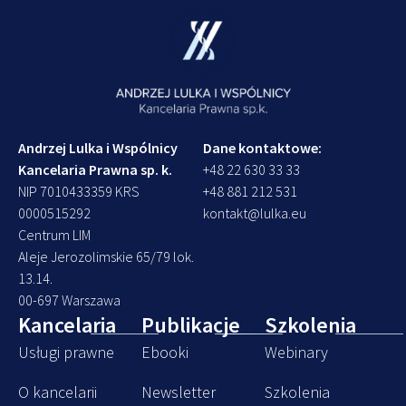
Andrzej Lulka i Wspólnicy
Dane kontaktowe:
Kancelaria Prawna sp. k.
+48 22 630 33 33
NIP 7010433359 KRS
+48 881 212 531
0000515292
kontakt@lulka.eu
Centrum LIM
Aleje Jerozolimskie 65/79 lok.
13.14.
00-697 Warszawa
Kancelaria
Publikacje
Szkolenia
Usługi prawne
Ebooki
Webinary
O kancelarii
Newsletter
Szkolenia