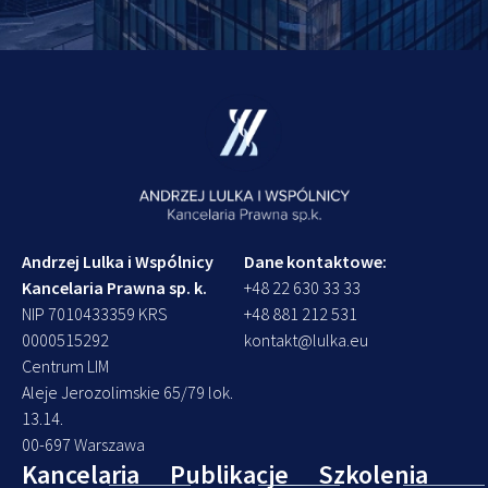
Andrzej Lulka i Wspólnicy
Dane kontaktowe:
Kancelaria Prawna sp. k.
+48 22 630 33 33
NIP 7010433359 KRS
+48 881 212 531
0000515292
kontakt@lulka.eu
Centrum LIM
Aleje Jerozolimskie 65/79 lok.
13.14.
00-697 Warszawa
Kancelaria
Publikacje
Szkolenia